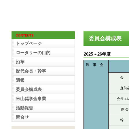
CONTENTS
委員会構成表
トップページ
ロータリーの目的
2025～26年度
沿革
理 事 会
歴代会長・幹事
会
週報
直前
委員会構成表
米山奨学金事業
会長エ
活動報告
副 会
問合せ
幹