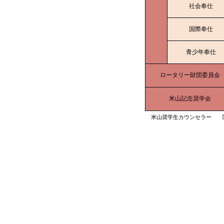
社会奉仕
国際奉仕
青少年奉仕
ロータリー財団委員会
米山記念奨学会
米山奨学生カウンセラー 