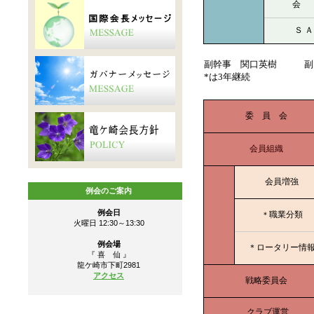
会
Ｓ Ａ
副幹事 関口英樹 副
*は3年継続
委 員 会
会員組織
会員増強
例会のご案内
例会日
職業分類
＊
火曜日 12:30～13:30
例会場
＊ロータリー情
『 喜 仙 』
龍ケ崎市下町2981
アクセス
戦略委員会
クラブ運営